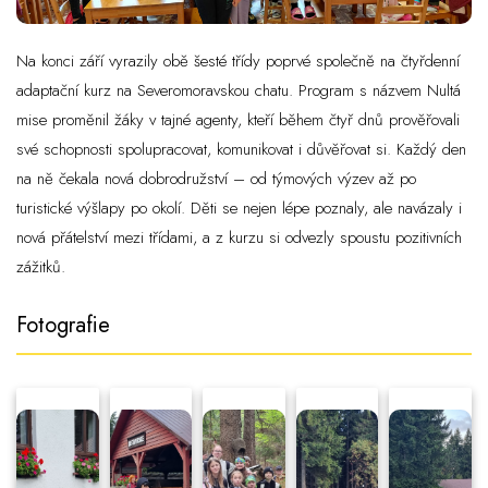
Na konci září vyrazily obě šesté třídy poprvé společně na čtyřdenní
adaptační kurz na Severomoravskou chatu. Program s názvem Nultá
mise proměnil žáky v tajné agenty, kteří během čtyř dnů prověřovali
své schopnosti spolupracovat, komunikovat i důvěřovat si. Každý den
na ně čekala nová dobrodružství – od týmových výzev až po
turistické výšlapy po okolí. Děti se nejen lépe poznaly, ale navázaly i
nová přátelství mezi třídami, a z kurzu si odvezly spoustu pozitivních
zážitků.
Fotografie