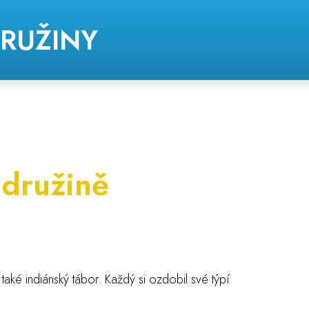
DRUŽINY
 družině
 také indiánský tábor. Každý si ozdobil své týpí