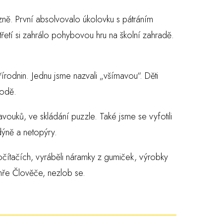
zně. První absolvovalo úkolovku s pátráním
řetí si zahrálo pohybovou hru na školní zahradě.
rodnin. Jednu jsme nazvali „všímavou“. Děti
rodě.
avouků, ve skládání puzzle. Také jsme se vyfotili
dýně a netopýry.
a počítačích, vyráběli náramky z gumiček, výrobky
 hře Člověče, nezlob se.