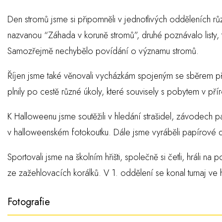
Den stromů jsme si připomněli v jednotlivých odděleních rů
nazvanou “Záhada v koruně stromů”, druhé poznávalo listy, t
Samozřejmě nechybělo povídání o významu stromů.
Říjen jsme také věnovali vycházkám spojeným se sběrem pří
plnily po cestě různé úkoly, které souvisely s pobytem v pří
K Halloweenu jsme soutěžili v hledání strašidel, závodech p
v halloweenském fotokoutku. Dále jsme vyráběli papírové 
Sportovali jsme na školním hřišti, společně si četli, hráli n
ze zažehlovacích korálků. V 1. oddělení se konal turnaj ve
Fotografie