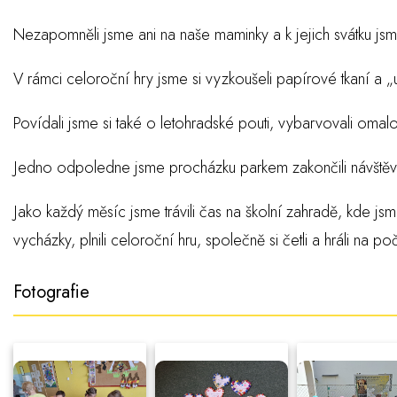
Nezapomněli jsme ani na naše maminky a k jejich svátku jsm
V rámci celoroční hry jsme si vyzkoušeli papírové tkaní a „u
Povídali jsme si také o letohradské pouti, vybarvovali oma
Jedno odpoledne jsme procházku parkem zakončili návštěv
Jako každý měsíc jsme trávili čas na školní zahradě, kde jsm
vycházky, plnili celoroční hru, společně si četli a hráli na po
Fotografie