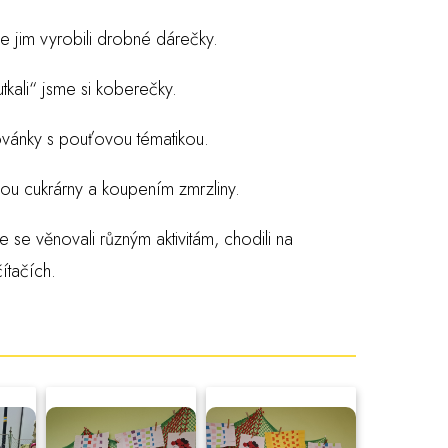
e jim vyrobili drobné dárečky.
tkali“ jsme si koberečky.
lovánky s pouťovou tématikou.
ou cukrárny a koupením zmrzliny.
e se věnovali různým aktivitám, chodili na
čítačích.