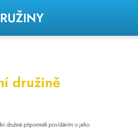
DRUŽINY
ní družině
lní družině připomněli povídáním o jeho