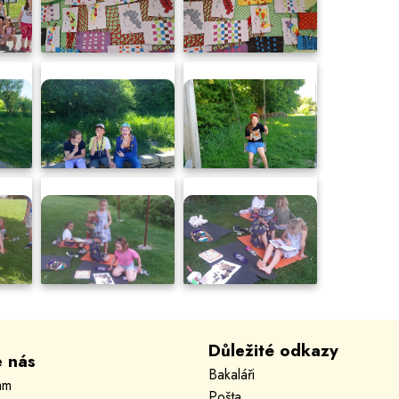
Důležité odkazy
e nás
Bakaláři
am
Pošta