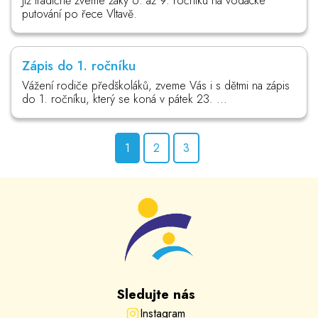
Již tradičně zveme žáky 6. až 9. ročníku na vodácké
putování po řece Vltavě.
Zápis do 1. ročníku
Vážení rodiče předškoláků, zveme Vás i s dětmi na zápis
do 1. ročníku, který se koná v pátek 23. ...
1
2
3
Sledujte nás
Instagram